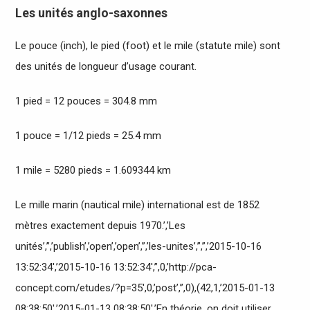
Les unités anglo-saxonnes
Le pouce (inch), le pied (foot) et le mile (statute mile) sont
des unités de longueur d’usage courant.
1 pied = 12 pouces = 304.8 mm
1 pouce = 1/12 pieds = 25.4 mm
1 mile = 5280 pieds = 1.609344 km
Le mille marin (nautical mile) international est de 1852
mètres exactement depuis 1970.’,’Les
unités’,”,’publish’,’open’,’open’,”,’les-unites’,”,”,’2015-10-16
13:52:34′,’2015-10-16 13:52:34′,”,0,’http://pca-
concept.com/etudes/?p=35′,0,’post’,”,0),(42,1,’2015-01-13
08:38:50′,’2015-01-13 08:38:50′,’En théorie, on doit utiliser