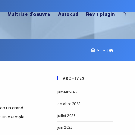
Maitrise d’oeuvre
Autocad
Revit plugin
>
>
Fév
ARCHIVES
janvier 2024
octobre 2023
vec un grand
juillet 2023
r un exemple
juin 2023